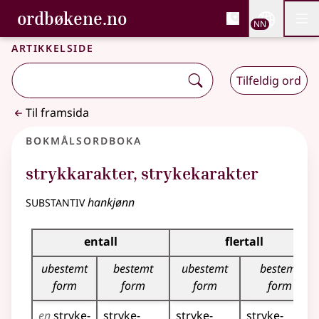
, Bokmålsordboka og N
ordbøkene.no
Nettsi
NN
Men
Gå til hovudinnhald
Tilgjenge
Bokmålsordboka og Nynorskordboka
Artikkelside
Tilfeldig ord
Til framsida
Bokmålsordboka
strykkarakter
,
strykekarakter
substantiv
hankjønn
Bøyingstabell for dette substantivet
entall
flertall
ubestemt
bestemt
ubestemt
bestemt
form
form
form
form
en
stryke­
stryke­
stryke­
stryke­