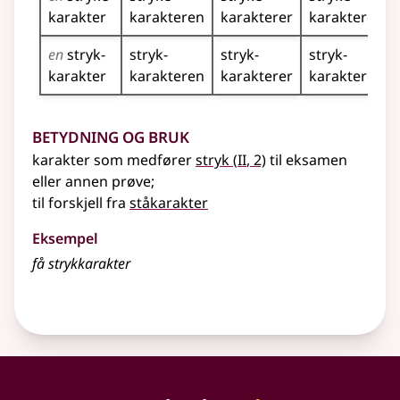
karakter
karakteren
karakterer
karakterene
en
stryk­
stryk­
stryk­
stryk­
karakter
karakteren
karakterer
karakterene
Betydning og bruk
2
karakter som medfører
stryk
(
II
, 2)
til eksamen
eller
annen prøve
;
til forskjell fra
ståkarakter
Eksempel
få strykkarakter