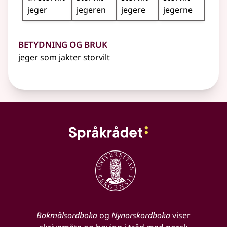
jeger
jegeren
jegere
jegerne
Betydning og bruk
jeger som jakter
storvilt
Bokmålsordboka
og
Nynorskordboka
viser