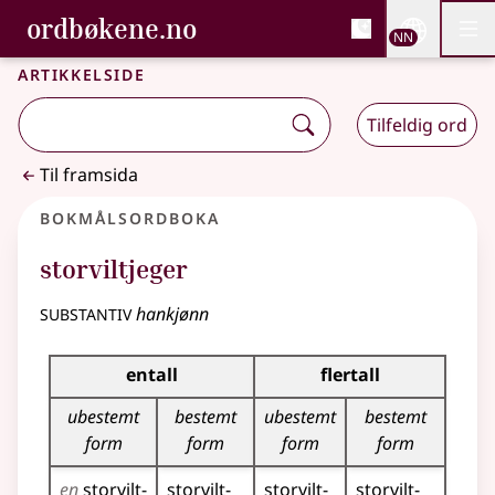
, Bokmålsordboka og N
ordbøkene.no
Nettsi
NN
Men
Gå til hovudinnhald
Tilgjenge
Bokmålsordboka og Nynorskordboka
Artikkelside
Tilfeldig ord
Til framsida
Bokmålsordboka
storviltjeger
substantiv
hankjønn
Bøyingstabell for dette substantivet
entall
flertall
ubestemt
bestemt
ubestemt
bestemt
form
form
form
form
en
storvilt­
storvilt­
storvilt­
storvilt­