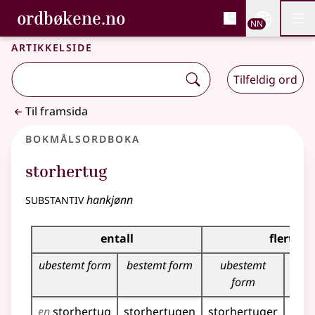
, Bokmålsordboka og N
ordbøkene.no
Nettsi
NN
Men
Gå til hovudinnhald
Tilgjenge
Bokmålsordboka og Nynorskordboka
Artikkelside
Tilfeldig ord
Til framsida
Bokmålsordboka
storhertug
substantiv
hankjønn
Bøyingstabell for dette substantivet
entall
flertall
ubestemt form
bestemt form
ubestemt
bes
form
en
storhertug
storhertugen
storhertuger
stor