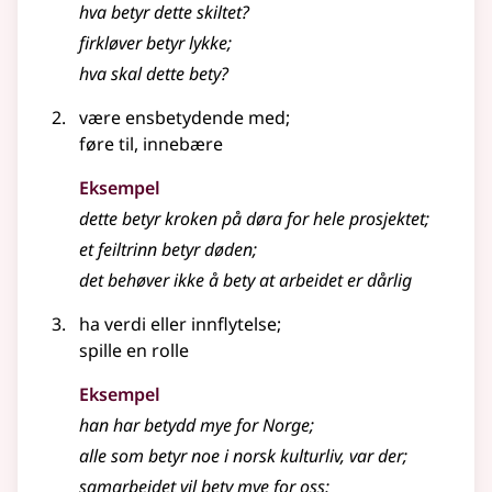
hva
betyr
dette skiltet?
firkløver
betyr
lykke
;
hva skal dette
bety
?
være ensbetydende med
;
føre til, innebære
Eksempel
dette
betyr
kroken på døra for hele prosjektet
;
et feiltrinn
betyr
døden
;
det behøver ikke å
bety
at arbeidet er dårlig
ha verdi
eller
innflytelse
;
spille en rolle
Eksempel
han har
betydd
mye for Norge
;
alle som
betyr
noe i norsk kulturliv, var der
;
samarbeidet vil bety mye for oss
;