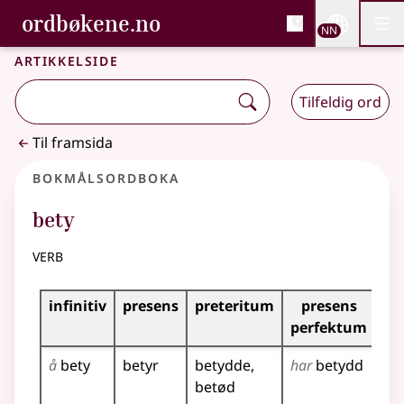
, Bokmålsordboka og N
ordbøkene.no
Nettsi
NN
Men
Gå til hovudinnhald
Tilgjenge
Bokmålsordboka og Nynorskordboka
Artikkelside
Tilfeldig ord
Til framsida
Bokmålsordboka
bety
verb
Bøyingstabell for dette verbet
infinitiv
presens
preteritum
presens
im
perfektum
å
bety
betyr
betydde
har
betydd
be
betød