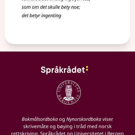
som om det skulle
bety
noe
;
det
betyr
ingenting
Bokmålsordboka
og
Nynorskordboka
viser
skrivemåte og bøying i tråd med norsk
rettskriving. Språkrådet og Universitetet i Bergen