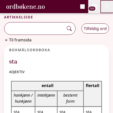
, Bokmålsordboka og N
ordbøkene.no
Nettsi
NN
Men
Gå til hovudinnhald
Tilgjenge
Bokmålsordboka og Nynorskordboka
Artikkelside
Tilfeldig ord
Til framsida
Bokmålsordboka
sta
adjektiv
Bøyingstabell for dette adjektivet
entall
flertall
hankjønn /
intetkjønn
bestemt
hunkjønn
form
sta
sta
sta
sta