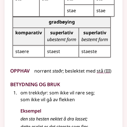
stae
stae
Bøyingstabell for dette adjektivet (gradbøying)
gradbøying
komparativ
superlativ
superlativ
ubestemt form
bestemt form
staere
staest
staeste
Opphav
3
norrønt
staðr
;
beslektet
med
stå
(
III)
Betydning og bruk
om trekkdyr: som ikke vil røre seg
;
som ikke vil gå av flekken
Eksempel
den sta hesten nektet å dra lasset
;
dette eselet er det staeste som fins