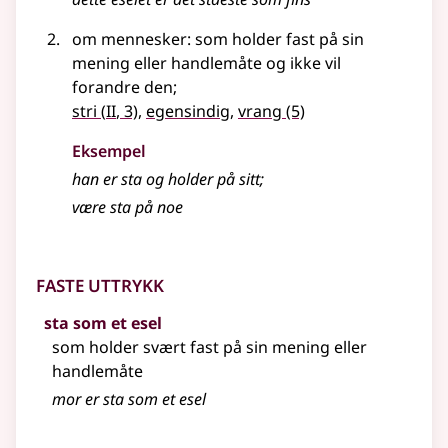
om mennesker: som holder fast på sin
mening eller handlemåte og ikke vil
forandre den
;
2
stri
(
II
, 3)
,
egensindig
,
vrang
(5)
Eksempel
han er
sta
og holder på sitt
;
være
sta
på noe
Faste uttrykk
sta som et esel
som holder svært fast på sin mening eller
handlemåte
mor er sta som et esel