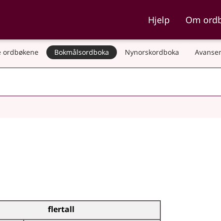
ka og Nynorskordboka
Hjelp
Om ord
 ordbøkene
Bokmålsordboka
Nynorskordboka
Avanser
flertall