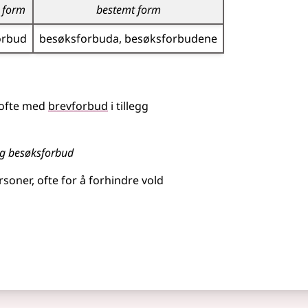
 form
bestemt form
orbud
besøks­forbuda
besøks­forbudene
, ofte med
brevforbud
i tillegg
 og besøksforbud
rsoner, ofte for å forhindre vold