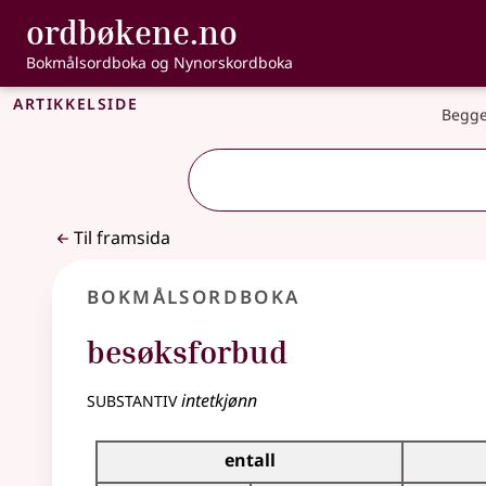
, Bokmålsordbo
ordbøkene.no
Gå til hovudinnhald
Tilgjenge
Bokmålsordboka og Nynorskordboka
Artikkelside
Begge
Til framsida
Bokmålsordboka
besøksforbud
substantiv
intetkjønn
Bøyingstabell for dette substantivet
entall