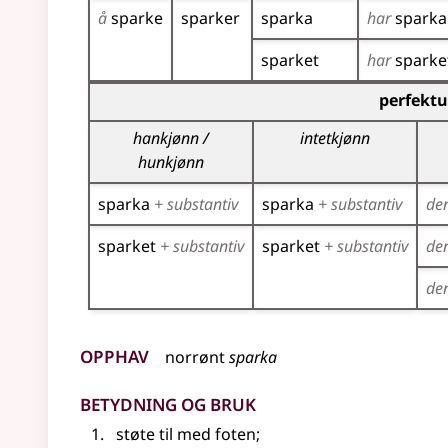
å
sparke
sparker
sparka
har
sparka
sparket
har
sparke
Bøyingstabell for dette verbet (partisippformer
perfektu
hankjønn /
intetkjønn
hunkjønn
sparka
+ substantiv
sparka
+ substantiv
de
sparket
+ substantiv
sparket
+ substantiv
de
de
Opphav
norrønt
sparka
Betydning og bruk
støte til med foten
;