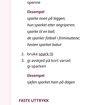
spenne
Eksempel
sparke
noen på leggen
;
hun sparket etter angriperen
;
sparke
til en ball
;
de sparker fotball i friminuttene
;
hesten
sparket
bakut
1
bruke
spark
(
I)
gi avskjed på kort varsel
;
gi sparken
Eksempel
sjefen sparket ham på dagen
Faste uttrykk