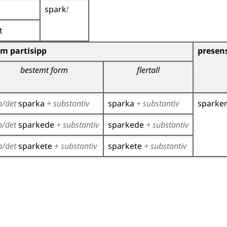
spark
!
t
)
m partisipp
presens
bestemt form
flertall
n/det
sparka
+ substantiv
sparka
+ substantiv
sparke
n/det
sparkede
+ substantiv
sparkede
+ substantiv
n/det
sparkete
+ substantiv
sparkete
+ substantiv