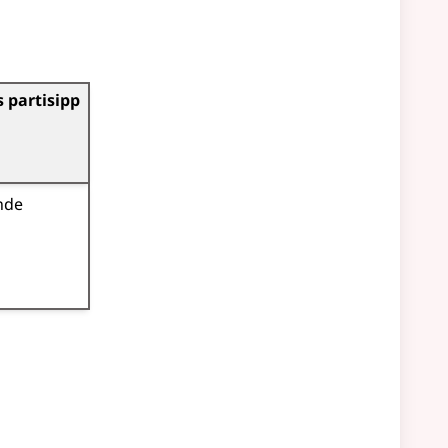
 partisipp
nde