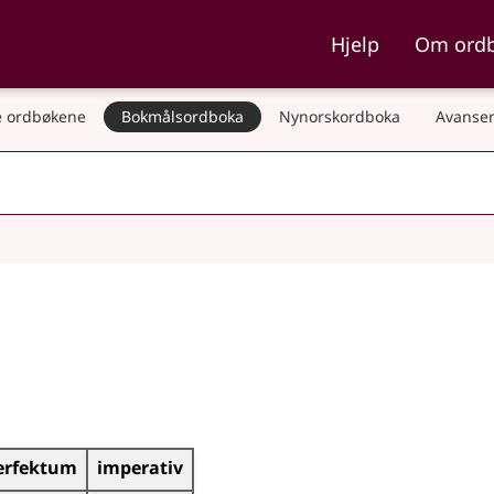
ka og Nynorskordboka
Hjelp
Om ord
 ordbøkene
Bokmålsordboka
Nynorskordboka
Avanser
erfektum
imperativ