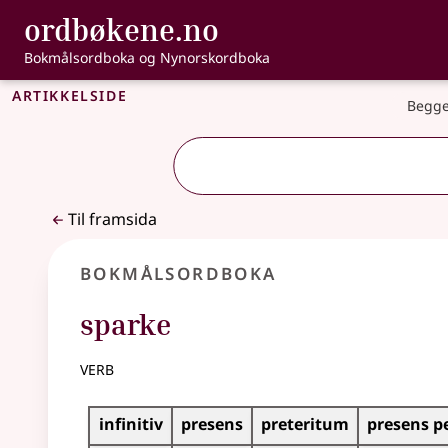
, Bokmålsordbo
ordbøkene.no
Gå til hovudinnhald
Tilgjenge
Bokmålsordboka og Nynorskordboka
Artikkelside
Begge
Til framsida
Bokmålsordboka
sparke
verb
Bøyingstabell for dette verbet
infinitiv
presens
preteritum
presens p