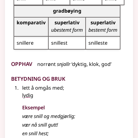
Bøyingstabell for dette adjektivet (gradbøying)
gradbøying
komparativ
superlativ
superlativ
ubestemt form
bestemt form
snillere
snillest
snilleste
Opphav
norrønt
snjallr
‘dyktig, klok, god’
Betydning og bruk
lett å omgås med
;
lydig
Eksempel
være
snill
og medgjørlig
;
vær nå
snill
gutt!
en
snill
hest
;