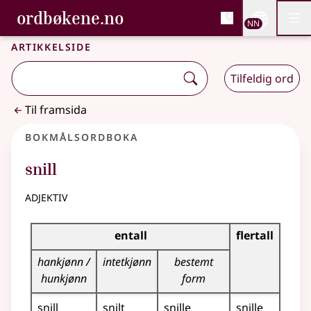
, Bokmålsordboka og N
ordbøkene.no
Nettsi
NN
Men
Gå til hovudinnhald
Tilgjenge
Bokmålsordboka og Nynorskordboka
Artikkelside
Tilfeldig ord
Til framsida
Bokmålsordboka
snill
adjektiv
Bøyingstabell for dette adjektivet
entall
flertall
hankjønn /
intetkjønn
bestemt
hunkjønn
form
snill
snilt
snille
snille