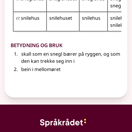
sneglehu
et
snilehus
snilehuset
snilehus
snilehusa
snilehus
Betydning og bruk
skall som en snegl bærer på ryggen, og som
den kan trekke seg inn i
bein i mellomøret