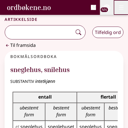
, Bokmålsordboka og N
ordbøkene.no
Nettsi
NN
Men
Gå til hovudinnhald
Tilgjenge
Bokmålsordboka og Nynorskordboka
Artikkelside
Tilfeldig ord
Til framsida
Bokmålsordboka
sneglehus
,
snilehus
substantiv
intetkjønn
Bøyingstabell for dette substantivet
entall
flertall
ubestemt
bestemt
ubestemt
bestemt 
form
form
form
et
sneglehus
sneglehuset
sneglehus
sneglehu