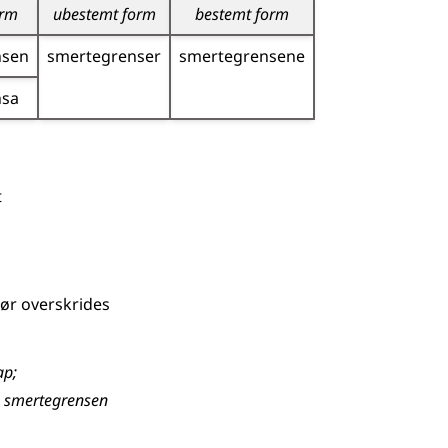
orm
ubestemt form
bestemt form
nsen
smerte­grenser
smerte­grensene
nsa
t
bør overskrides
ap
;
g
smertegrensen