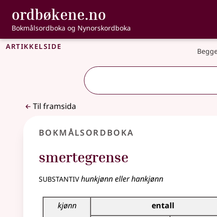
, Bokmålsordbo
ordbøkene.no
Gå til hovudinnhald
Tilgjenge
Bokmålsordboka og Nynorskordboka
Artikkelside
Begge
Til framsida
Bokmålsordboka
smertegrense
substantiv
hunkjønn eller hankjønn
Bøyingstabell for dette substantivet
kjønn
entall