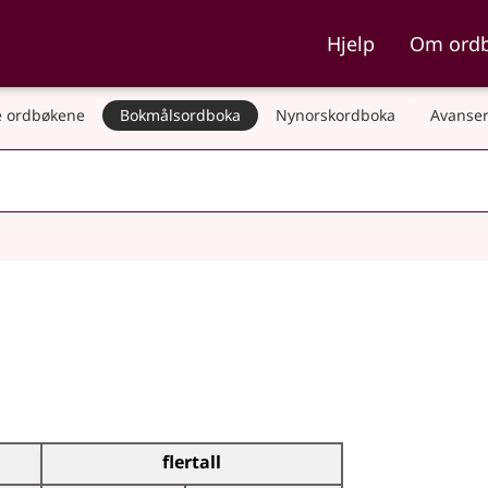
ka og Nynorskordboka
Hjelp
Om ord
 ordbøkene
Bokmålsordboka
Nynorskordboka
Avanser
flertall