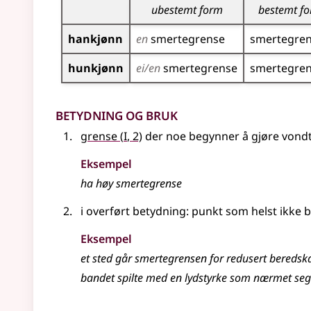
ubestemt form
bestemt f
hankjønn
en
smerte­grense
smerte­gre
hunkjønn
ei/en
smerte­grense
smerte­gre
Betydning og bruk
1
grense
(
I
, 2)
der noe begynner å gjøre vond
Eksempel
ha høy smertegrense
i overført betydning: punkt som helst ikke 
Eksempel
et sted går smertegrensen for redusert beredsk
bandet spilte med en lydstyrke som nærmet se