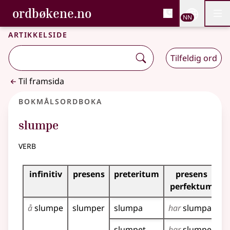
, Bokmålsordboka og N
ordbøkene.no
Nettsi
NN
Men
Gå til hovudinnhald
Tilgjenge
Bokmålsordboka og Nynorskordboka
Artikkelside
Tilfeldig ord
Til framsida
Bokmålsordboka
slumpe
verb
Bøyingstabell for dette verbet
infinitiv
presens
preteritum
presens
i
perfektum
å
slumpe
slumper
slumpa
har
slumpa
s
slumpet
har
slumpet