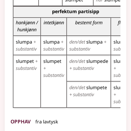
Bøyingstabell for dette verbet (partisippformer)
perfektum partisipp
hankjønn /
intetkjønn
bestemt form
flertall
hunkjønn
slumpa
+
slumpa
+
den/det
slumpa
+
slumpa
substantiv
substantiv
substantiv
substant
slumpet
+
slumpet
den/det
slumpede
slumpe
substantiv
+
+ substantiv
+
substantiv
substant
den/det
slumpete
slumpe
+ substantiv
+
substant
Opphav
fra
lavtysk