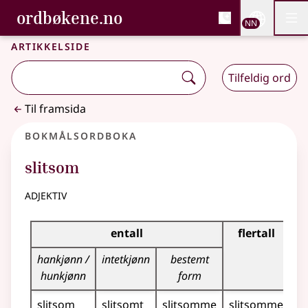
, Bokmålsordboka og N
ordbøkene.no
Nettsi
NN
Men
Gå til hovudinnhald
Tilgjenge
Bokmålsordboka og Nynorskordboka
Artikkelside
Tilfeldig ord
Til framsida
Bokmålsordboka
slitsom
adjektiv
Bøyingstabell for dette adjektivet
entall
flertall
hankjønn /
intetkjønn
bestemt
hunkjønn
form
slitsom
slitsomt
slitsomme
slitsomme