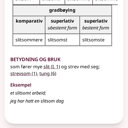
Bøyingstabell for dette adjektivet (gradbøying)
gradbøying
komparativ
superlativ
superlativ
ubestemt form
bestemt form
slitsommere
slitsomst
slitsomste
Betydning og bruk
1
som fører mye
slit
(
I
, 1)
og strev med seg
;
strevsom
(1)
,
tung
(6)
Eksempel
et
slitsomt
arbeid
;
jeg har hatt en
slitsom
dag