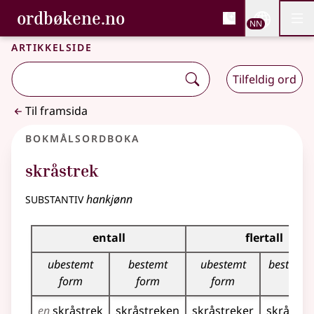
, Bokmålsordboka og N
ordbøkene.no
Nettsi
NN
Men
Gå til hovudinnhald
Tilgjenge
Bokmålsordboka og Nynorskordboka
Artikkelside
Tilfeldig ord
Til framsida
Bokmålsordboka
skråstrek
substantiv
hankjønn
Bøyingstabell for dette substantivet
entall
flertall
ubestemt
bestemt
ubestemt
bestemt 
form
form
form
en
skråstrek
skråstreken
skråstreker
skråstre