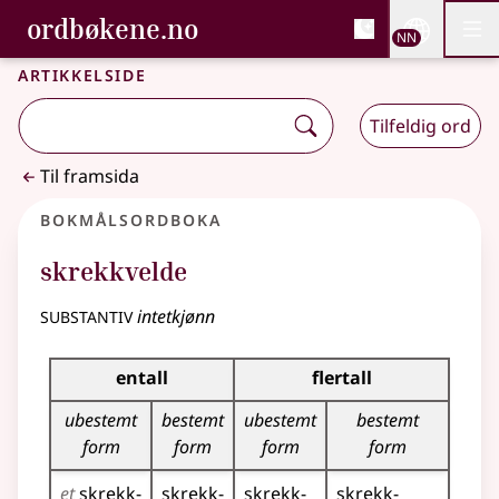
, Bokmålsordboka og N
ordbøkene.no
Nettsi
NN
Men
Gå til hovudinnhald
Tilgjenge
Bokmålsordboka og Nynorskordboka
Artikkelside
Tilfeldig ord
Til framsida
Bokmålsordboka
skrekkvelde
substantiv
intetkjønn
Bøyingstabell for dette substantivet
entall
flertall
ubestemt
bestemt
ubestemt
bestemt
form
form
form
form
et
skrekk­
skrekk­
skrekk­
skrekk­