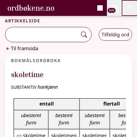
, Bokmålsordboka og N
ordbøkene.no
Nettsi
NN
Men
Gå til hovudinnhald
Tilgjenge
Bokmålsordboka og Nynorskordboka
Artikkelside
Tilfeldig ord
Til framsida
Bokmålsordboka
skoletime
substantiv
hankjønn
Bøyingstabell for dette substantivet
entall
flertall
ubestemt
bestemt
ubestemt
bestemt
form
form
form
form
en
skoletime
skoletimen
skoletimer
skoletime