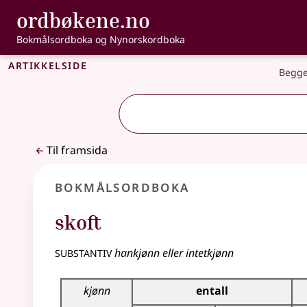
, Bokmålsordbo
ordbøkene.no
Gå til hovudinnhald
Tilgjenge
Bokmålsordboka og Nynorskordboka
Artikkelside
Begge
Til framsida
Bokmålsordboka
skoft
substantiv
hankjønn eller intetkjønn
Bøyingstabell for dette substantivet
kjønn
entall