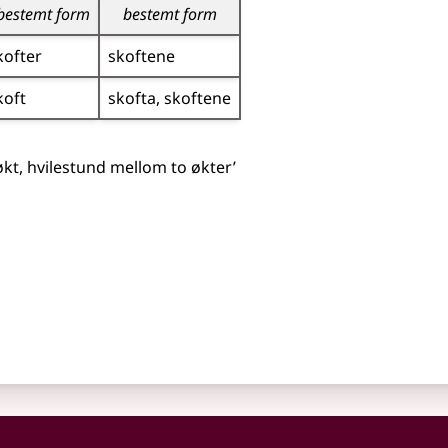
bestemt form
bestemt form
kofter
skoftene
koft
skofta
skoftene
kt, hvilestund mellom to økter’