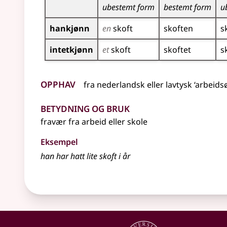
ubestemt form
bestemt form
u
hankjønn
en
skoft
skoften
s
intetkjønn
et
skoft
skoftet
s
Opphav
fra
nederlandsk
eller
lavtysk
‘arbeidsø
Betydning og bruk
fravær fra arbeid
eller
skole
Eksempel
han har hatt lite
skoft
i år