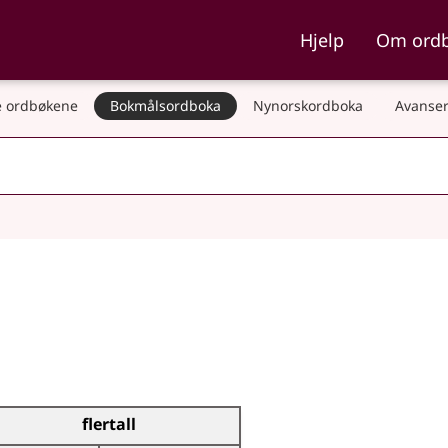
ka og Nynorskordboka
Hjelp
Om ord
 ordbøkene
Bokmålsordboka
Nynorskordboka
Avanser
flertall