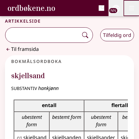
, Bokmålsordboka og N
ordbøkene.no
Nettsi
NN
Men
Gå til hovudinnhald
Tilgjenge
Bokmålsordboka og Nynorskordboka
Artikkelside
Tilfeldig ord
Til framsida
Bokmålsordboka
skjellsand
substantiv
hankjønn
Bøyingstabell for dette substantivet
entall
flertall
ubestemt
bestemt form
ubestemt
bestem
form
form
en
skjellsand
skjellsanden
skjellsander
skjells