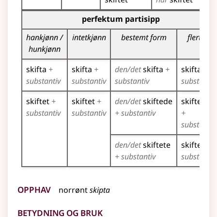
Bøyingstabell for dette verbet (partisippformer)
perfektum partisipp
hankjønn /
intetkjønn
bestemt form
flertall
hunkjønn
skifta
+
skifta
+
den/det
skifta
+
skifta
+
substantiv
substantiv
substantiv
substantiv
skiftet
+
skiftet
+
den/det
skiftede
skiftede
substantiv
substantiv
+ substantiv
+
substantiv
den/det
skiftete
skiftete
+
+ substantiv
substantiv
Opphav
norrønt
skipta
Betydning og bruk