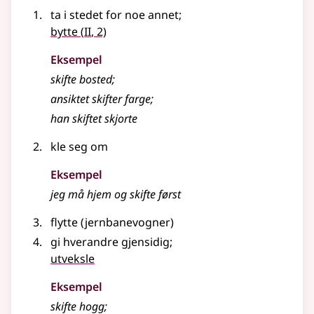
ta i stedet for noe annet
;
2
bytte
(
II
, 2)
Eksempel
skifte
bosted
;
ansiktet skifter farge
;
han skiftet skjorte
kle seg om
Eksempel
jeg må hjem og
skifte
først
flytte (jernbanevogner)
gi hverandre gjensidig
;
utveksle
Eksempel
skifte
hogg
;