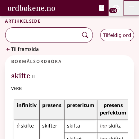
, Bokmålsordboka og N
ordbøkene.no
Nettsi
NN
Men
Gå til hovudinnhald
Tilgjenge
Bokmålsordboka og Nynorskordboka
Artikkelside
Tilfeldig ord
Til framsida
Bokmålsordboka
2
skifte
II
verb
Bøyingstabell for dette verbet
infinitiv
presens
preteritum
presens
im
perfektum
å
skifte
skifter
skifta
har
skifta
ski
skiftet
har
skiftet