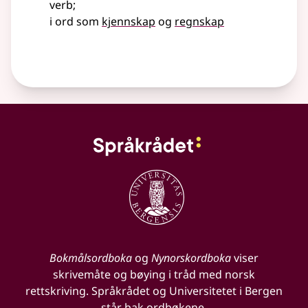
verb
;
i ord som
kjennskap
og
regnskap
Bokmålsordboka
og
Nynorskordboka
viser
skrivemåte og bøying i tråd med norsk
rettskriving. Språkrådet og Universitetet i Bergen
står bak ordbøkene.