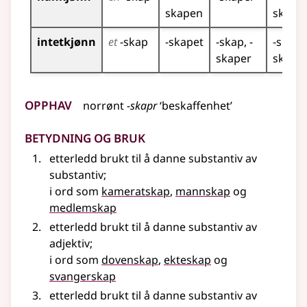
skapen
skape
intetkjønn
et
-skap
-skapet
-skap
-
-skapa
skaper
skape
Opphav
norrønt
-skapr
‘beskaffenhet’
Betydning og bruk
etterledd brukt til å danne
substantiv
av
substantiv
;
i ord som
kameratskap
,
mannskap
og
medlemskap
etterledd brukt til å danne
substantiv
av
adjektiv
;
i ord som
dovenskap
,
ekteskap
og
svangerskap
etterledd brukt til å danne
substantiv
av