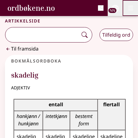
, Bokmålsordboka og N
ordbøkene.no
Nettsi
NN
Men
Gå til hovudinnhald
Tilgjenge
Bokmålsordboka og Nynorskordboka
Artikkelside
Tilfeldig ord
Til framsida
Bokmålsordboka
skadelig
adjektiv
Bøyingstabell for dette adjektivet
entall
flertall
hankjønn /
intetkjønn
bestemt
hunkjønn
form
skadelig
skadelig
skadelige
skadelige