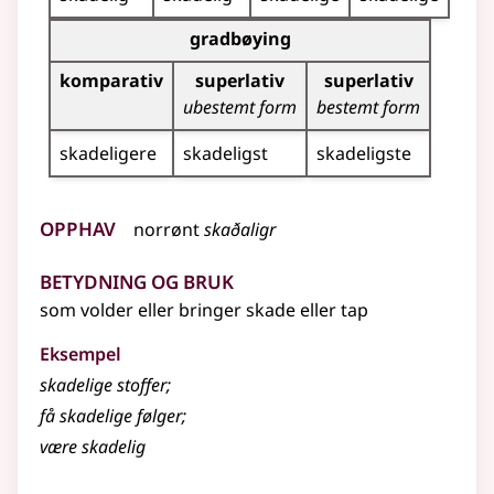
Bøyingstabell for dette adjektivet (gradbøying)
gradbøying
komparativ
superlativ
superlativ
ubestemt form
bestemt form
skadeligere
skadeligst
skadeligste
Opphav
norrønt
skaðaligr
Betydning og bruk
som volder
eller
bringer skade
eller
tap
Eksempel
skadelige
stoffer
;
få
skadelige
følger
;
være skadelig