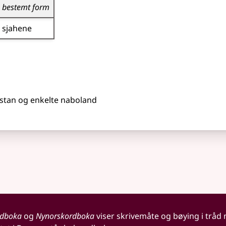
bestemt form
sjahene
nistan og enkelte naboland
rdboka
og
Nynorskordboka
viser skrivemåte og bøying i tråd