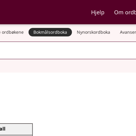
ka og Nynorskordboka
Hjelp
Om ord
 ordbøkene
Bokmålsordboka
Nynorskordboka
Avanser
all