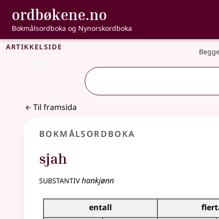
, Bokmålsordbo
ordbøkene.no
Gå til hovudinnhald
Tilgjenge
Bokmålsordboka og Nynorskordboka
Artikkelside
Begge
Til framsida
Bokmålsordboka
sjah
substantiv
hankjønn
Bøyingstabell for dette substantivet
entall
flert