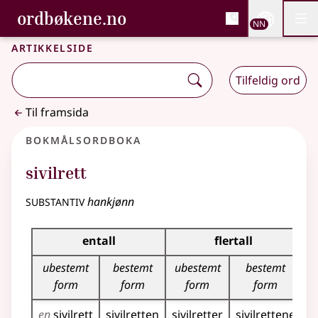
, Bokmålsordboka og N
ordbøkene.no
Nettsi
NN
Men
Gå til hovudinnhald
Tilgjenge
Bokmålsordboka og Nynorskordboka
Artikkelside
Tilfeldig ord
Til framsida
Bokmålsordboka
sivilrett
substantiv
hankjønn
Bøyingstabell for dette substantivet
entall
flertall
ubestemt
bestemt
ubestemt
bestemt
form
form
form
form
en
sivilrett
sivilretten
sivilretter
sivilrettene