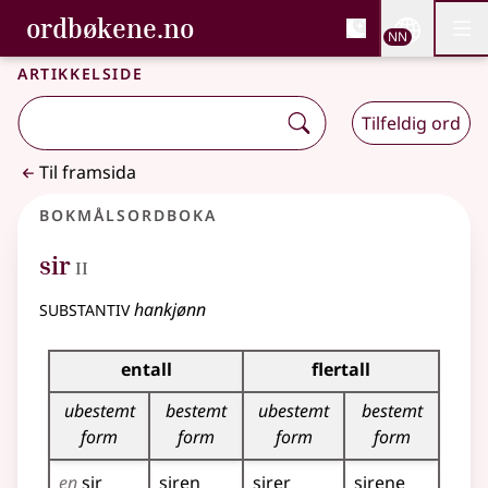
, Bokmålsordboka og N
ordbøkene.no
Nettsi
NN
Men
Gå til hovudinnhald
Tilgjenge
Bokmålsordboka og Nynorskordboka
Artikkelside
Tilfeldig ord
Til framsida
Bokmålsordboka
2
sir
II
substantiv
hankjønn
Bøyingstabell for dette substantivet
entall
flertall
ubestemt
bestemt
ubestemt
bestemt
form
form
form
form
en
sir
siren
sirer
sirene