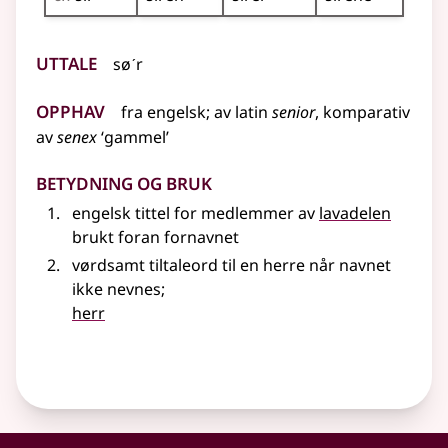
Uttale
søˊr
Opphav
fra
engelsk
;
av
latin
senior
, komparativ
av
senex
‘gammel’
Betydning og bruk
engelsk tittel for medlemmer av
lavadelen
brukt foran fornavnet
vørdsamt tiltaleord til en herre når navnet
ikke nevnes
;
herr