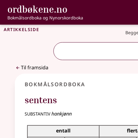
, Bokmålsordbo
ordbøkene.no
Gå til hovudinnhald
Tilgjenge
Bokmålsordboka og Nynorskordboka
Artikkelside
Begge
Til framsida
Bokmålsordboka
sentens
substantiv
hankjønn
Bøyingstabell for dette substantivet
entall
flert