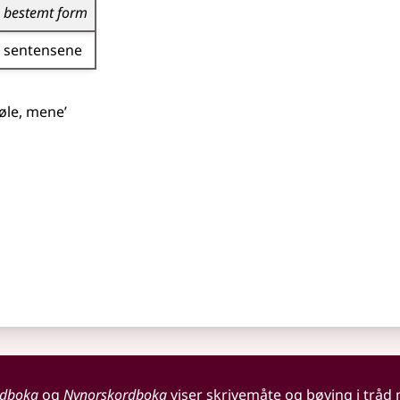
bestemt form
sentensene
øle, mene’
rdboka
og
Nynorskordboka
viser skrivemåte og bøying i tråd