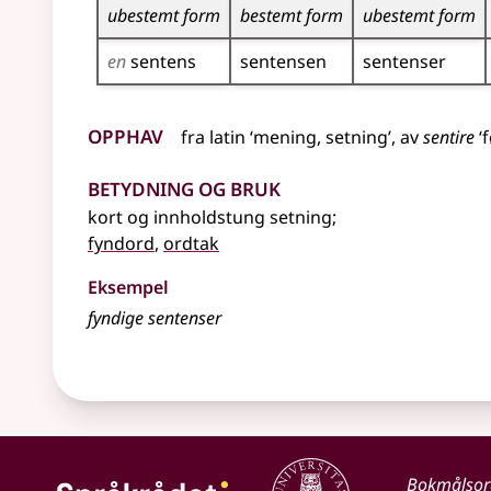
ubestemt form
bestemt form
ubestemt form
en
sentens
sentensen
sentenser
Opphav
fra
latin
‘mening, setning’, av
sentire
‘f
Betydning og bruk
kort og innholdstung setning
;
fyndord
,
ordtak
Eksempel
fyndige sentenser
Bokmålso