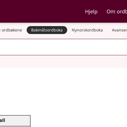
ka og Nynorskordboka
Hjelp
Om ord
 ordbøkene
Bokmålsordboka
Nynorskordboka
Avanser
all