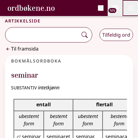
, Bokmålsordboka og N
ordbøkene.no
Nettsi
NN
Men
Gå til hovudinnhald
Tilgjenge
Bokmålsordboka og Nynorskordboka
Artikkelside
Tilfeldig ord
Til framsida
Bokmålsordboka
seminar
substantiv
intetkjønn
Bøyingstabell for dette substantivet
entall
flertall
ubestemt
bestemt
ubestemt
bestemt
form
form
form
form
et
seminar
seminaret
seminar
seminara