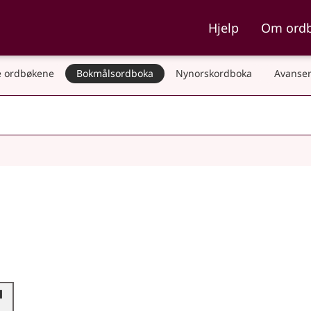
ka og Nynorskordboka
Hjelp
Om ord
 ordbøkene
Bokmålsordboka
Nynorskordboka
Avanser
l