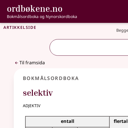
, Bokmålsordbo
ordbøkene.no
Gå til hovudinnhald
Tilgjenge
Bokmålsordboka og Nynorskordboka
Artikkelside
Begge
Til framsida
Bokmålsordboka
selektiv
adjektiv
Bøyingstabell for dette adjektivet
entall
flertal