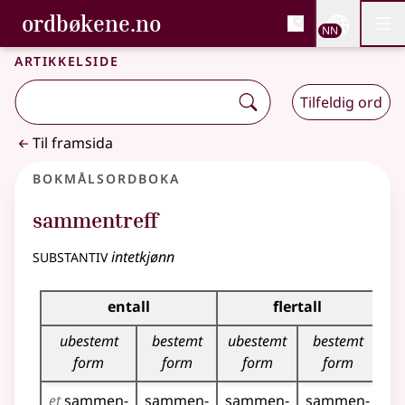
, Bokmålsordboka og N
ordbøkene.no
Nettsi
NN
Men
Gå til hovudinnhald
Tilgjenge
Bokmålsordboka og Nynorskordboka
Artikkelside
Tilfeldig ord
Til framsida
Bokmålsordboka
sammentreff
substantiv
intetkjønn
Bøyingstabell for dette substantivet
entall
flertall
ubestemt
bestemt
ubestemt
bestemt
form
form
form
form
et
sammen­
sammen­
sammen­
sammen­