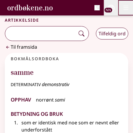
, Bokmålsordboka og N
ordbøkene.no
Nettsi
NN
Men
Gå til hovudinnhald
Tilgjenge
Bokmålsordboka og Nynorskordboka
Artikkelside
Tilfeldig ord
Til framsida
Bokmålsordboka
samme
determinativ
demonstrativ
Opphav
norrønt
sami
Betydning og bruk
som er identisk med noe som er nevnt
eller
underforstått