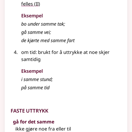
2
felles
(
II)
Eksempel
bo under
samme
tak
;
gå samme vei
;
de kjørte med samme fart
om tid: brukt for å uttrykke at noe skjer
samtidig
Eksempel
i samme stund
;
på samme tid
Faste uttrykk
gå for det samme
ikke gjøre noe fra
eller
til