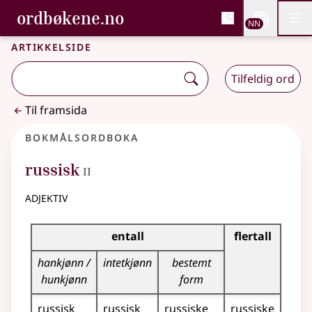
, Bokmålsordboka og N
ordbøkene.no
Nettsi
NN
Men
Gå til hovudinnhald
Tilgjenge
Bokmålsordboka og Nynorskordboka
Artikkelside
Tilfeldig ord
Til framsida
Bokmålsordboka
2
russisk
II
adjektiv
Bøyingstabell for dette adjektivet
entall
flertall
hankjønn /
intetkjønn
bestemt
hunkjønn
form
russisk
russisk
russiske
russiske