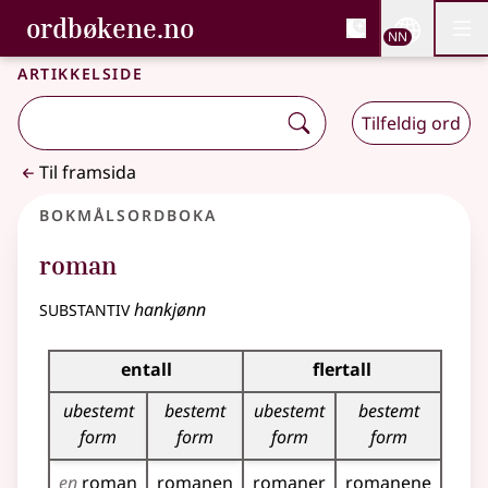
, Bokmålsordboka og N
ordbøkene.no
Nettsi
NN
Men
Gå til hovudinnhald
Tilgjenge
Bokmålsordboka og Nynorskordboka
Artikkelside
Tilfeldig ord
Til framsida
Bokmålsordboka
roman
substantiv
hankjønn
Bøyingstabell for dette substantivet
entall
flertall
ubestemt
bestemt
ubestemt
bestemt
form
form
form
form
en
roman
romanen
romaner
romanene