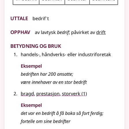
Uttale
bedrifˊt
Opphav
av
lavtysk
bedrif
;
påvirket av
drift
Betydning og bruk
handels-, håndverks-
eller
industriforetak
Eksempel
bedriften
har 200 ansatte
;
være innehaver av en stor
bedrift
bragd
,
prestasjon
,
storverk
(1)
Eksempel
det var en
bedrift
å få boka så fort ferdig
;
fortelle om sine
bedrifter