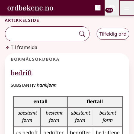
, Bokmålsordboka og N
ordbøkene.no
Nettsi
NN
Men
Gå til hovudinnhald
Tilgjenge
Bokmålsordboka og Nynorskordboka
Artikkelside
Tilfeldig ord
Til framsida
Bokmålsordboka
bedrift
substantiv
hankjønn
Bøyingstabell for dette substantivet
entall
flertall
ubestemt
bestemt
ubestemt
bestemt
form
form
form
form
en
bedrift
bedriften
bedrifter
bedriftene