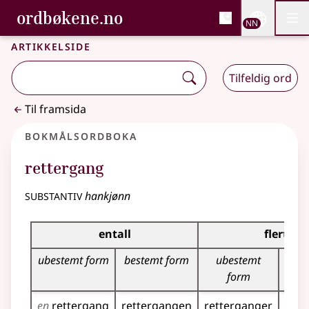
, Bokmålsordboka og N
ordbøkene.no
Nettsi
NN
Men
Gå til hovudinnhald
Tilgjenge
Bokmålsordboka og Nynorskordboka
Artikkelside
Tilfeldig ord
Til framsida
Bokmålsordboka
rettergang
substantiv
hankjønn
Bøyingstabell for dette substantivet
entall
flertall
ubestemt form
bestemt form
ubestemt
bes
form
en
rettergang
rettergangen
retterganger
rett