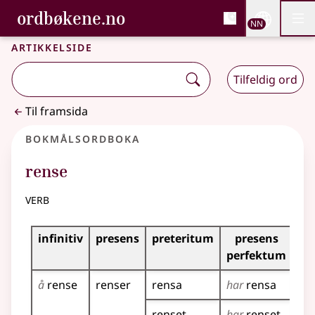
, Bokmålsordboka og N
ordbøkene.no
Nettsi
NN
Men
Gå til hovudinnhald
Tilgjenge
Bokmålsordboka og Nynorskordboka
Artikkelside
Tilfeldig ord
Til framsida
Bokmålsordboka
rense
verb
Bøyingstabell for dette verbet
infinitiv
presens
preteritum
presens
im
perfektum
å
rense
renser
rensa
har
rensa
re
renset
har
renset