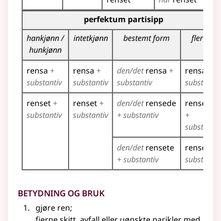
Bøyingstabell for dette verbet (partisippformer)
perfektum partisipp
hankjønn /
intetkjønn
bestemt form
flertall
hunkjønn
rensa
+
rensa
+
den/det
rensa
+
rensa
+
substantiv
substantiv
substantiv
substantiv
renset
+
renset
+
den/det
rensede
rensede
substantiv
substantiv
+ substantiv
+
substantiv
den/det
rensete
rensete
+
+ substantiv
substantiv
Betydning og bruk
gjøre ren
;
fjerne skitt, avfall eller uønskte parikler med