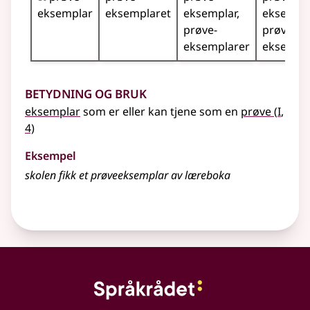
eksemplar
eksemplaret
eksemplar
eksempl
prøve­
prøve­
eksemplarer
eksempl
Betydning og bruk
1
eksemplar
som er
eller
kan tjene som en
prøve
(
I
,
4)
Eksempel
skolen fikk et prøveeksemplar av læreboka