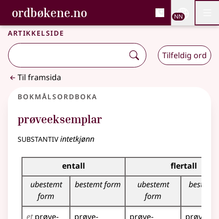
, Bokmålsordboka og N
ordbøkene.no
Nettsi
NN
Men
Gå til hovudinnhald
Tilgjenge
Bokmålsordboka og Nynorskordboka
Artikkelside
Tilfeldig ord
Til framsida
Bokmålsordboka
prøveeksemplar
substantiv
intetkjønn
Bøyingstabell for dette substantivet
entall
flertall
ubestemt
bestemt form
ubestemt
bestemt
form
form
et
prøve­
prøve­
prøve­
prøve­