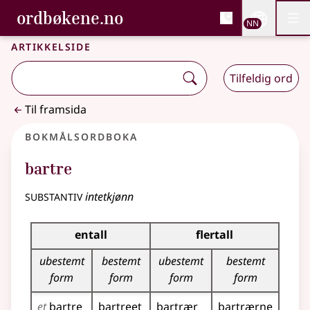
, Bokmålsordboka og N
ordbøkene.no
Nettsi
NN
Men
Gå til hovudinnhald
Tilgjenge
Bokmålsordboka og Nynorskordboka
Artikkelside
Tilfeldig ord
Til framsida
Bokmålsordboka
bartre
substantiv
intetkjønn
Bøyingstabell for dette substantivet
entall
flertall
ubestemt
bestemt
ubestemt
bestemt
form
form
form
form
et
bartre
bartreet
bartrær
bartrærne