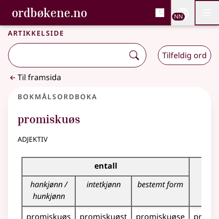
, Bokmålsordboka og N
ordbøkene.no
Nettsi
NN
Men
Gå til hovudinnhald
Tilgjenge
Bokmålsordboka og Nynorskordboka
Artikkelside
Tilfeldig ord
Til framsida
Bokmålsordboka
promiskuøs
adjektiv
Bøyingstabell for dette adjektivet
entall
fler
hankjønn /
intetkjønn
bestemt form
hunkjønn
promiskuøs
promiskuøst
promiskuøse
promi