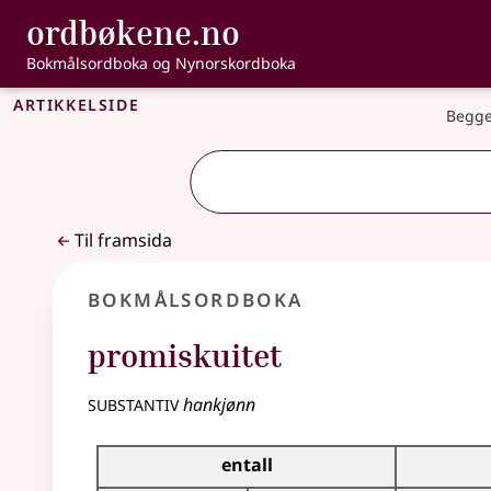
, Bokmålsordbo
ordbøkene.no
Gå til hovudinnhald
Tilgjenge
Bokmålsordboka og Nynorskordboka
Artikkelside
Begge
Til framsida
Bokmålsordboka
promiskuitet
substantiv
hankjønn
Bøyingstabell for dette substantivet
entall