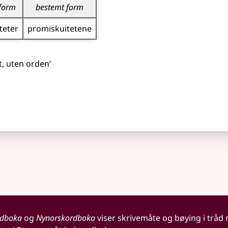
form
bestemt form
teter
promiskuitetene
t, uten orden’
rdboka
og
Nynorskordboka
viser skrivemåte og bøying i tråd