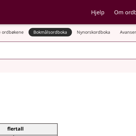
ka og Nynorskordboka
Hjelp
Om ord
 ordbøkene
Bokmålsordboka
Nynorskordboka
Avanser
flertall