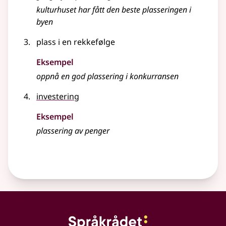
kulturhuset har fått den beste plasseringen i
byen
plass i en rekkefølge
Eksempel
oppnå en god
plassering
i konkurransen
investering
Eksempel
plassering av penger