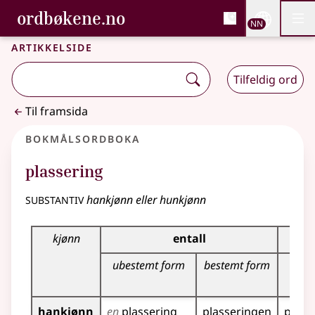
, Bokmålsordboka og N
ordbøkene.no
Nettsi
NN
Men
Gå til hovudinnhald
Tilgjenge
Bokmålsordboka og Nynorskordboka
Artikkelside
Tilfeldig ord
Til framsida
Bokmålsordboka
plassering
substantiv
hankjønn eller hunkjønn
Bøyingstabell for dette substantivet
kjønn
entall
ubestemt form
bestemt form
ube
f
hankjønn
en
plassering
plasseringen
plass