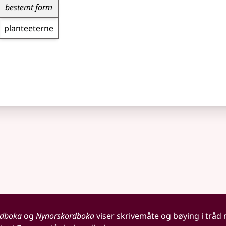
bestemt form
planteeterne
rdboka
og
Nynorskordboka
viser skrivemåte og bøying i tråd