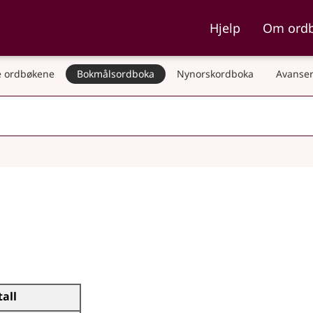
ka og Nynorskordboka
Hjelp
Om ord
 ordbøkene
Bokmålsordboka
Nynorskordboka
Avanser
tall