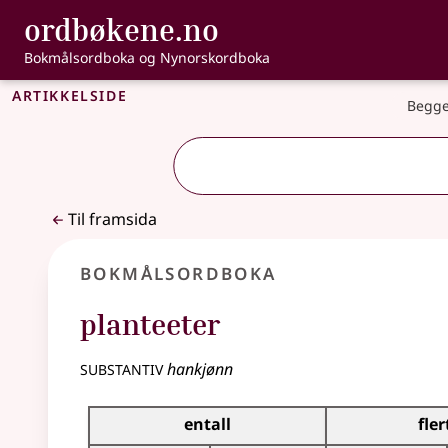
, Bokmålsordbo
ordbøkene.no
Gå til hovudinnhald
Tilgjenge
Bokmålsordboka og Nynorskordboka
Artikkelside
Begge
Til framsida
Bokmålsordboka
planteeter
substantiv
hankjønn
Bøyingstabell for dette substantivet
entall
fler