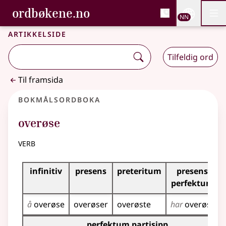
, Bokmålsordboka og N
ordbøkene.no
Nettsi
NN
Men
Gå til hovudinnhald
Tilgjenge
Bokmålsordboka og Nynorskordboka
Artikkelside
Tilfeldig ord
Til framsida
Bokmålsordboka
overøse
verb
Bøyingstabell for dette verbet
infinitiv
presens
preteritum
presens
perfektum
å
overøse
overøser
overøste
har
overøst
Bøyingstabell for dette verbet (partisippformer)
perfektum partisipp