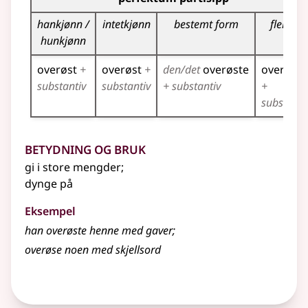
hankjønn /
intetkjønn
bestemt form
flertall
hunkjønn
overøst
+
overøst
+
den/det
overøste
overøste
substantiv
substantiv
+ substantiv
+
substanti
Betydning og bruk
gi i store mengder
;
dynge på
Eksempel
han overøste henne med gaver
;
overøse
noen med skjellsord