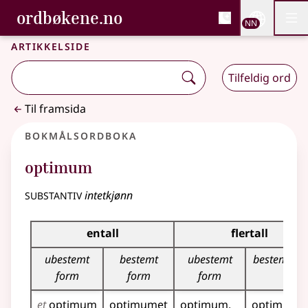
, Bokmålsordboka og N
ordbøkene.no
Nettsi
NN
Men
Gå til hovudinnhald
Tilgjenge
Bokmålsordboka og Nynorskordboka
Artikkelside
Tilfeldig ord
Til framsida
Bokmålsordboka
optimum
substantiv
intetkjønn
Bøyingstabell for dette substantivet
entall
flertall
ubestemt
bestemt
ubestemt
bestemt fo
form
form
form
et
optimum
optimumet
optimum
optimuma