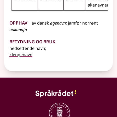
økenavnene
Opphav
av
dansk
øgenavn
;
jamfør
norrønt
aukanafn
Betydning og bruk
nedsettende navn
;
klengenavn