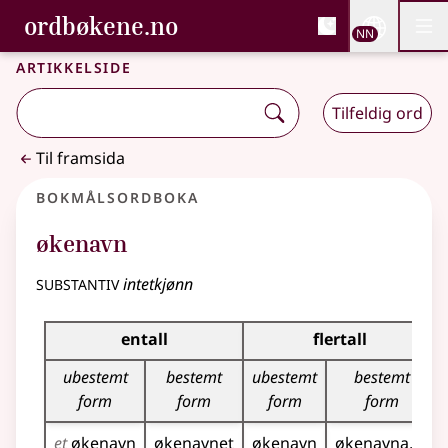
, Bokmålsordboka og N
ordbøkene.no
Nettsi
NN
Men
Gå til hovudinnhald
Tilgjenge
Bokmålsordboka og Nynorskordboka
Artikkelside
Tilfeldig ord
Til framsida
Bokmålsordboka
økenavn
substantiv
intetkjønn
Bøyingstabell for dette substantivet
entall
flertall
ubestemt
bestemt
ubestemt
bestemt
form
form
form
form
et
økenavn
økenavnet
økenavn
økenavna