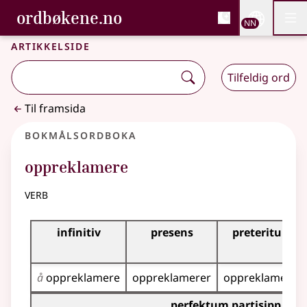
, Bokmålsordboka og N
ordbøkene.no
Nettsi
NN
Men
Gå til hovudinnhald
Tilgjenge
Bokmålsordboka og Nynorskordboka
Artikkelside
Tilfeldig ord
Til framsida
Bokmålsordboka
oppreklamere
verb
Bøyingstabell for dette verbet
infinitiv
presens
preteritum
å
oppreklamere
oppreklamerer
oppreklamerte
Bøyingstabell for dette verbet (partisippformer)
perfektum partisipp