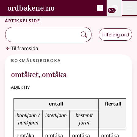
, Bokmålsordboka og N
ordbøkene.no
Nettsi
NN
Men
Gå til hovudinnhald
Tilgjenge
Bokmålsordboka og Nynorskordboka
Artikkelside
Tilfeldig ord
Til framsida
Bokmålsordboka
omtåket
,
omtåka
adjektiv
Bøyingstabell for dette adjektivet
entall
flertall
hankjønn /
intetkjønn
bestemt
hunkjønn
form
omtåka
omtåka
omtåka
omtåka