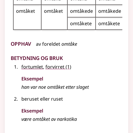
omtåket
omtåket
omtåkede
omtåkede
omtåkete
omtåkete
Opphav
av
foreldet
omtåke
Betydning og bruk
fortumlet
,
forvirret
(1)
Eksempel
han var noe
omtåket
etter slaget
beruset eller ruset
Eksempel
være
omtåket
av narkotika