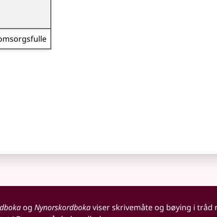
omsorgsfulle
rdboka
og
Nynorskordboka
viser skrivemåte og bøying i tråd