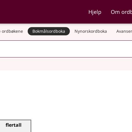
ka og Nynorskordboka
Hjelp
Om ord
 ordbøkene
Bokmålsordboka
Nynorskordboka
Avanser
flertall