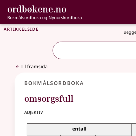
, Bokmålsordbo
ordbøkene.no
Gå til hovudinnhald
Tilgjenge
Bokmålsordboka og Nynorskordboka
Artikkelside
Begge
Til framsida
Bokmålsordboka
omsorgsfull
adjektiv
Bøyingstabell for dette adjektivet
entall