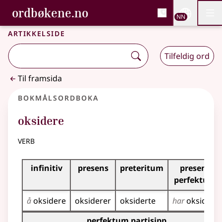
, Bokmålsordboka og N
ordbøkene.no
Nettsi
NN
Men
Gå til hovudinnhald
Tilgjenge
Bokmålsordboka og Nynorskordboka
Artikkelside
Tilfeldig ord
Til framsida
Bokmålsordboka
oksidere
verb
Bøyingstabell for dette verbet
infinitiv
presens
preteritum
presens
perfektum
å
oksidere
oksiderer
oksiderte
har
oksidert
Bøyingstabell for dette verbet (partisippformer)
perfektum partisipp