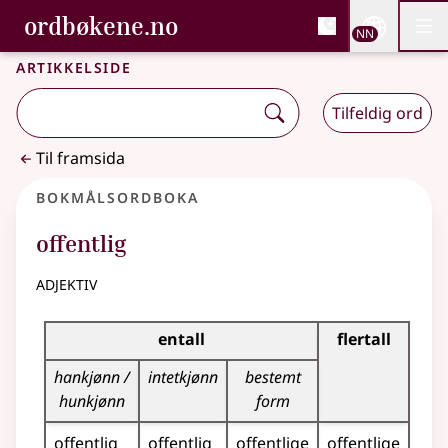
, Bokmålsordboka og N
ordbøkene.no
Nettsi
NN
Men
Gå til hovudinnhald
Tilgjenge
Bokmålsordboka og Nynorskordboka
Artikkelside
Tilfeldig ord
Til framsida
Bokmålsordboka
offentlig
adjektiv
Bøyingstabell for dette adjektivet
entall
flertall
hankjønn /
intetkjønn
bestemt
hunkjønn
form
offentlig
offentlig
offentlige
offentlige