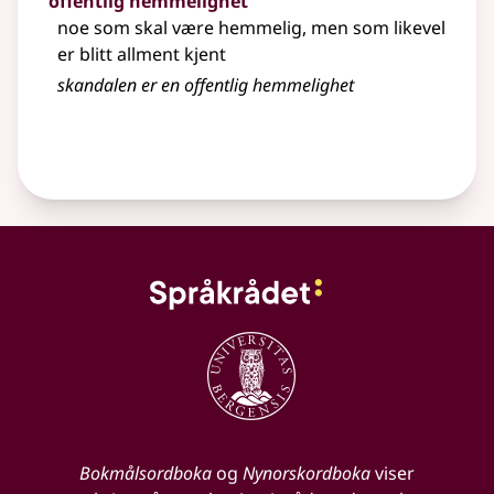
offentlig hemmelighet
noe som skal være hemmelig, men som likevel
er blitt allment kjent
skandalen er en offentlig hemmelighet
Bokmålsordboka
og
Nynorskordboka
viser