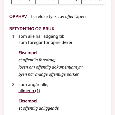
Opphav
fra eldre
tysk
, av
offen
‘åpen’
Betydning og bruk
som alle har adgang til
;
som foregår for åpne dører
Eksempel
et
offentlig
foredrag
;
loven om
offentlig
dokumentinnsyn
;
byen har mange
offentlige
parker
som angår alle
;
allmenn
(1)
Eksempel
et
offentlig
anliggende