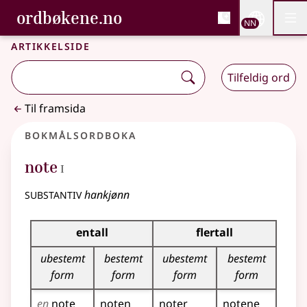
, Bokmålsordboka og N
ordbøkene.no
Nettsi
NN
Men
Gå til hovudinnhald
Tilgjenge
Bokmålsordboka og Nynorskordboka
Artikkelside
Tilfeldig ord
Til framsida
Bokmålsordboka
1
note
I
substantiv
hankjønn
Bøyingstabell for dette substantivet
entall
flertall
ubestemt
bestemt
ubestemt
bestemt
form
form
form
form
en
note
noten
noter
notene