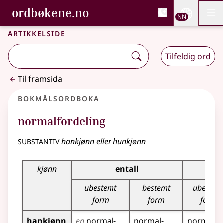
, Bokmålsordboka og N
ordbøkene.no
Nettsi
NN
Men
Gå til hovudinnhald
Tilgjenge
Bokmålsordboka og Nynorskordboka
Artikkelside
Tilfeldig ord
Til framsida
Bokmålsordboka
normalfordeling
substantiv
hankjønn eller hunkjønn
Bøyingstabell for dette substantivet
kjønn
entall
ubestemt
bestemt
ubestem
form
form
form
hankjønn
en
normal­
normal­
normal­