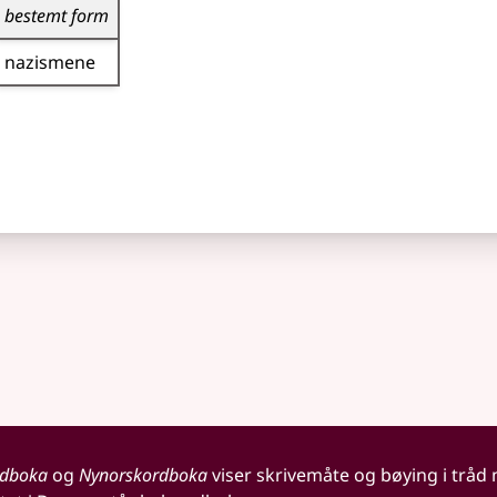
bestemt form
nazismene
rdboka
og
Nynorskordboka
viser skrivemåte og bøying i tråd