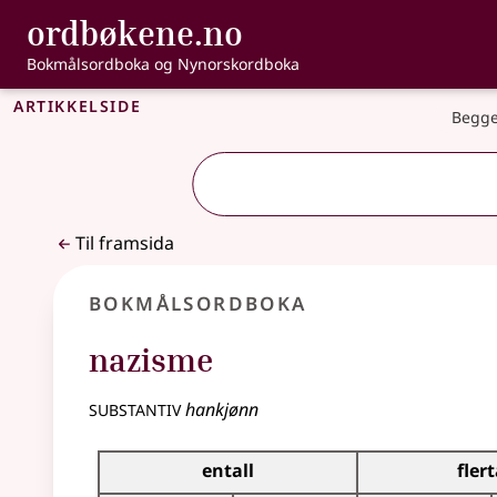
, Bokmålsordbo
ordbøkene.no
Gå til hovudinnhald
Tilgjenge
Bokmålsordboka og Nynorskordboka
Artikkelside
Begge
Til framsida
Bokmålsordboka
nazisme
substantiv
hankjønn
Bøyingstabell for dette substantivet
entall
flert