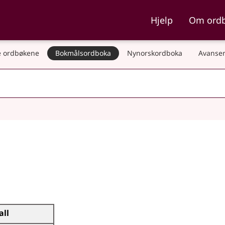
ka og Nynorskordboka
Hjelp
Om ord
 ordbøkene
Bokmålsordboka
Nynorskordboka
Avanser
all